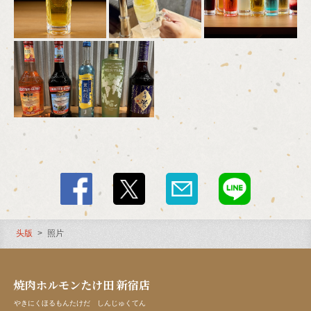
头版
照片
焼肉ホルモンたけ田 新宿店
やきにくほるもんたけだ しんじゅくてん