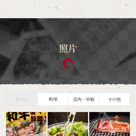
照片
すべて
料理
店内・外観
その他