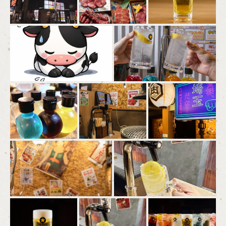
東京都新宿区歌舞伎町１-16-1 今宮ビル4F
https://sinjyuku-horumon-takeda.owst.jp/gallery
お店情報をコピー
閉じる