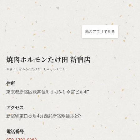
地図アプリで見る
この店舗情報をシェアする
焼肉ホルモンたけ田 新宿店
アクセス | 焼肉ホルモンたけ田 新宿店
やきにくほるもんたけだ しんじゅくてん
東京都新宿区歌舞伎町１-16-1 今宮ビル4F
住所
https://sinjyuku-horumon-takeda.owst.jp/map
東京都新宿区歌舞伎町１-16-1 今宮ビル4F
お店情報をコピー
アクセス
新宿駅東口徒歩4分西武新宿駅徒歩2分
電話番号