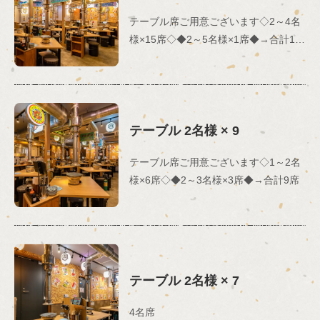
テーブル席ご用意ございます◇2～4名
様×15席◇◆2～5名様×1席◆→合計16
席
テーブル
2名様
× 9
テーブル席ご用意ございます◇1～2名
様×6席◇◆2～3名様×3席◆→合計9席
テーブル
2名様
× 7
4名席