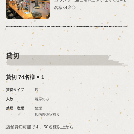
名様×4席◇
貸切
貸切
74名様
× 1
貸切タイプ
店
人数
着席のみ
禁煙・喫煙
禁煙
店内喫煙室有り
店舗貸切可能です。50名様以上から