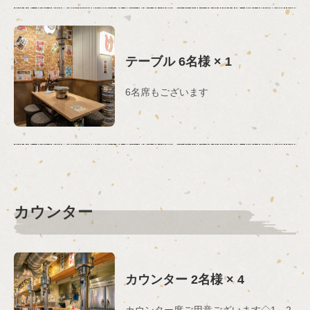
この店舗情報をシェアする
テーブル
6名様
× 1
お席 | 焼肉ホルモンたけ田 新宿店
6名席もございます
東京都新宿区歌舞伎町１-16-1 今宮ビル4F
https://sinjyuku-horumon-takeda.owst.jp/seats
お店情報をコピー
カウンター
閉じる
カウンター
2名様
× 4
カウンター席ご用意ございます◇1～2